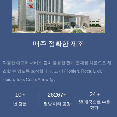
매주 정확한 제조
탁월한 애프터 서비스 팀이 훌륭한 판매 문제를 처음으로 해
결할 수 있도록 보장합니다. 코 러 (Kohler), Roca, Lixil,
Huida, Toto, Cotto, Arrow 등.
37
+
15
+
41287
+
58 개국으로 수출
년 경험
평방 미터 공장
했다