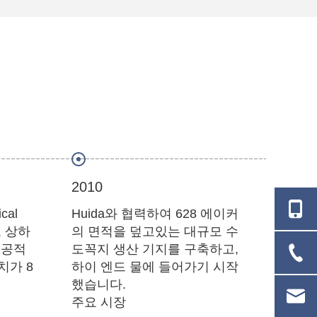
2010
2008
cal
Huida와 협력하여 628 에이커
조주,
고 상하
의 면적을 덮고있는 대규모 수
설립, 
성공적
도꼭지 생산 기지를 구축하고,
위생 
치가 8
하이 엔드 물에 들어가기 시작
이 장
했습니다.
출에서
주요 시장
으로