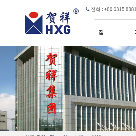

전화 : +86 0315 8381
집